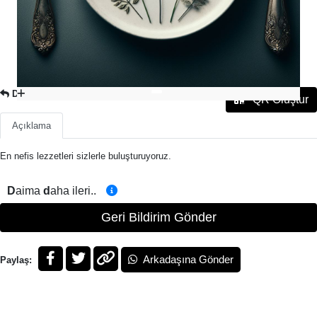
DÜRÜMLER
QR Oluştur
Açıklama
En nefis lezzetleri sizlerle buluşturuyoruz.
D
aima
d
aha ileri..
Geri Bildirim Gönder
Arkadaşına Gönder
Paylaş: