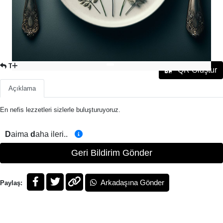
TATLILAR
QR Oluştur
Açıklama
En nefis lezzetleri sizlerle buluşturuyoruz.
D
aima
d
aha ileri..
Geri Bildirim Gönder
Arkadaşına Gönder
Paylaş: