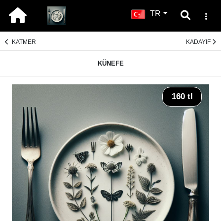
TR
KATMER
KADAYIF
KÜNEFE
160 tl