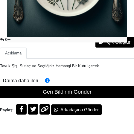
GEL-AL MENÜ VE LITRELIK İÇECEKLER
QR Oluştur
Açıklama
Tavuk Şiş, Sütlaç ve Seçtiğiniz Herhangi Bir Kutu İçecek
D
aima
d
aha ileri..
Geri Bildirim Gönder
Arkadaşına Gönder
Paylaş: