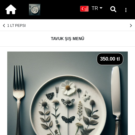
TR
1 LT PEPSI
TAVUK ŞIŞ MENÜ
350.00 tl