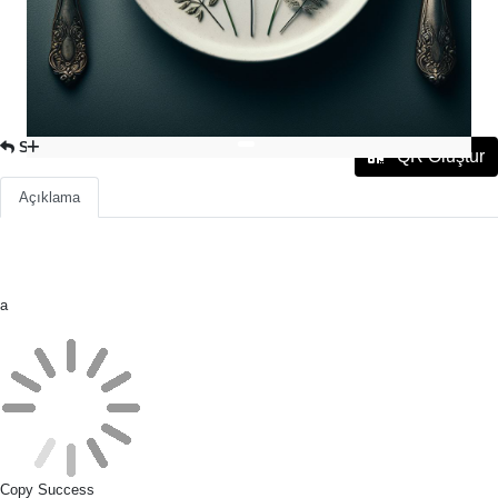
SOĞUK İÇECEKLER
QR Oluştur
Açıklama
a
Copy Success