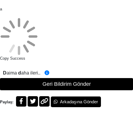
a
Copy Success
D
aima
d
aha ileri..
Geri Bildirim Gönder
Arkadaşına Gönder
Paylaş: