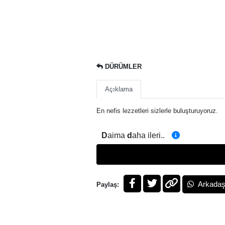
DÜRÜMLER
Açıklama
En nefis lezzetleri sizlerle buluşturuyoruz.
D
aima
d
aha ileri..
Arkadaş
Paylaş: