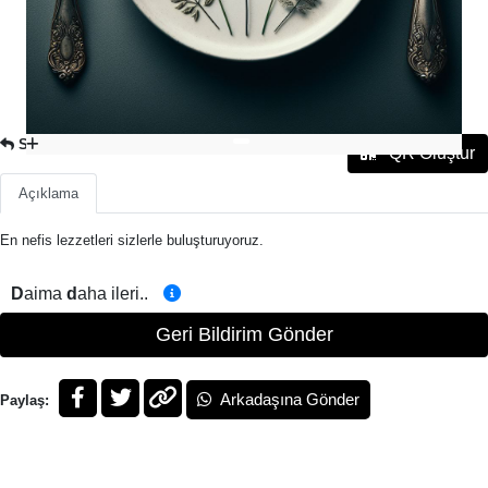
SULU YEMEK
QR Oluştur
Açıklama
En nefis lezzetleri sizlerle buluşturuyoruz.
D
aima
d
aha ileri..
Geri Bildirim Gönder
Arkadaşına Gönder
Paylaş: