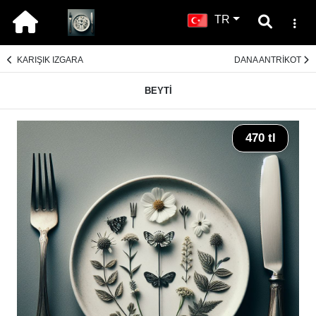
TR
KARIŞIK IZGARA
DANA ANTRİKOT
BEYTİ
470 tl