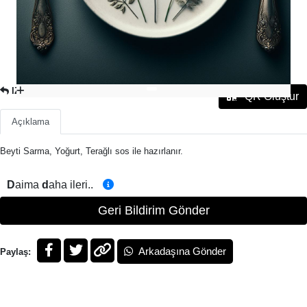
IZGARA
QR Oluştur
Açıklama
Beyti Sarma, Yoğurt, Terağlı sos ile hazırlanır.
D
aima
d
aha ileri..
Geri Bildirim Gönder
Arkadaşına Gönder
Paylaş: