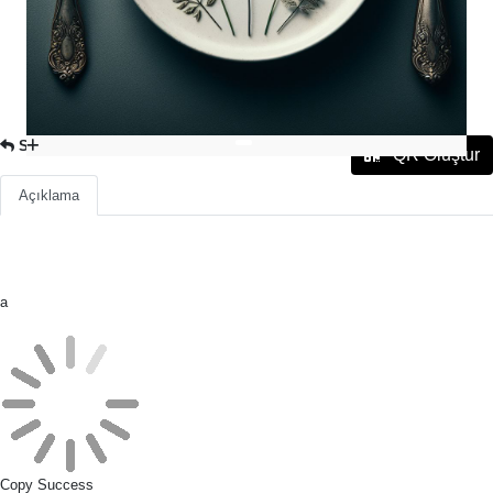
SOĞUK İÇECEKLER
QR Oluştur
Açıklama
a
Copy Success