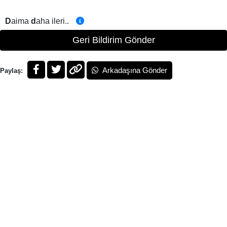
D
aima
d
aha ileri..
Geri Bildirim Gönder
Arkadaşına Gönder
Paylaş: