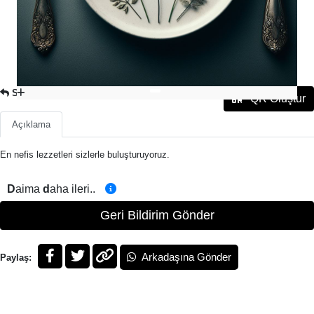
SULU YEMEK
QR Oluştur
Açıklama
En nefis lezzetleri sizlerle buluşturuyoruz.
D
aima
d
aha ileri..
Geri Bildirim Gönder
Arkadaşına Gönder
Paylaş: