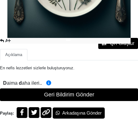
ARA SICAKLAR
QR Oluştur
Açıklama
En nefis lezzetleri sizlerle buluşturuyoruz.
D
aima
d
aha ileri..
Geri Bildirim Gönder
Arkadaşına Gönder
Paylaş: