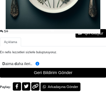
SULU YEMEK
QR Oluştur
Açıklama
En nefis lezzetleri sizlerle buluşturuyoruz.
D
aima
d
aha ileri..
Geri Bildirim Gönder
Arkadaşına Gönder
Paylaş: