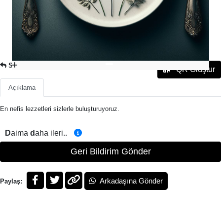
SULU YEMEK
QR Oluştur
Açıklama
En nefis lezzetleri sizlerle buluşturuyoruz.
D
aima
d
aha ileri..
Geri Bildirim Gönder
Arkadaşına Gönder
Paylaş: